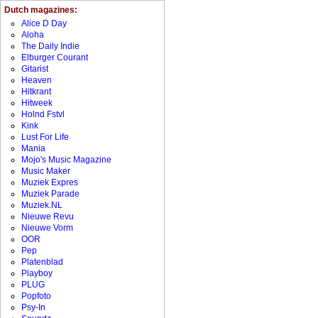
Dutch magazines:
Alice D Day
Aloha
The Daily Indie
Elburger Courant
Gitarist
Heaven
Hitkrant
Hitweek
Holnd Fstvl
Kink
Lust For Life
Mania
Mojo's Music Magazine
Music Maker
Muziek Expres
Muziek Parade
Muziek.NL
Nieuwe Revu
Nieuwe Vorm
OOR
Pep
Platenblad
Playboy
PLUG
Popfoto
Psy-In