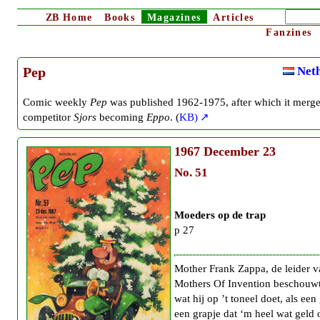
ZB
Home
Books
Magazines
Articles
Fanzines
Neth
Pep
Comic weekly
Pep
was published 1962-1975, after which it merg
competitor
Sjors
becoming
Eppo
. (
KB)
1967
December 23
No. 51
Moeders op de trap
p 27
Mother Frank Zappa, de leider 
Mothers Of Invention beschouwt
wat hij op ’t toneel doet, als een
een grapje dat ‘m heel wat geld 