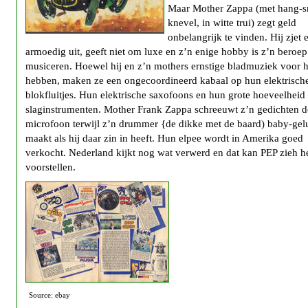
Maar Mother Zappa (met hang-s
knevel, in witte trui) zegt geld
onbelangrijk te vinden. Hij zjet e
armoedig uit, geeft niet om luxe en z’n enige hobby is z’n beroep
musiceren. Hoewel hij en z’n mothers ernstige bladmuziek voor 
hebben, maken ze een ongecoordineerd kabaal op hun elektrisch
blokfluitjes. Hun elektrische saxofoons en hun grote hoeveelheid
slaginstrumenten. Mother Frank Zappa schreeuwt z’n gedichten d
microfoon terwijl z’n drummer {de dikke met de baard) baby-gel
maakt als hij daar zin in heeft. Hun elpee wordt in Amerika goed
verkocht. Nederland kijkt nog wat verwerd en dat kan PEP zieh he
voorstellen.
Source: ebay