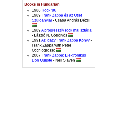
Books in Hungarian:
1986
Rock '86
1989
Frank Zappa és az Ötlet
Szülöanyjai
- Csaba András Dézsi
1989
A progresszív rock mai sztárjai
- László N. Göbölyös
1991
Az Igazy Frank Zappa Könyv
-
Frank Zappa with Peter
Occhiogrosso
2007
Frank Zappa: Elektronikus
Don Quijote
- Neil Slaven